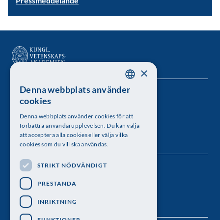
Pressmeddelande
×
Denna webbplats använder
SWEDISH
Kungl. Vetenskapsakademien
cookies
ENGLISH
Besöksadress: Lilla Frescativägen 4A
Denna webbplats använder cookies för att
förbättra användarupplevelsen. Du kan välja
Telefon: 08-673 95 00
att acceptera alla cookies eller välja vilka
cookies som du vill ska användas.
STRIKT NÖDVÄNDIGT
Följ oss
PRESTANDA
INRIKTNING
FUNKTIONER