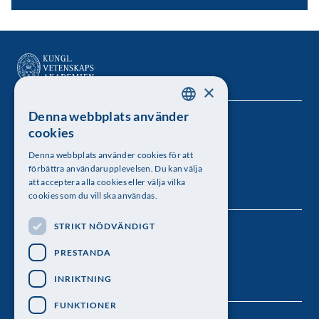
×
Denna webbplats använder
SWEDISH
Kungl. Vetenskapsakademien
cookies
ENGLISH
Besöksadress: Lilla Frescativägen 4A
Denna webbplats använder cookies för att
förbättra användarupplevelsen. Du kan välja
Telefon: 08-673 95 00
att acceptera alla cookies eller välja vilka
cookies som du vill ska användas.
STRIKT NÖDVÄNDIGT
Följ oss
PRESTANDA
INRIKTNING
FUNKTIONER