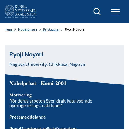
Sök
Hem
Nobelprisen
Pristagare
Ryoji Noyori
Ryoji Noyori
Nagoya University, Chikkusa, Nagoya
Nobelpriset - Kemi 2001
Motivering
"för deras arbeten över kiralt katalyserade
hydrogeneringsreaktioner"
Pressmeddelande
Populärvetenskaplig information