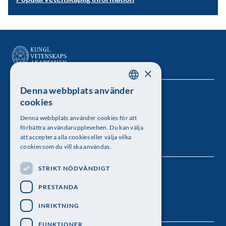
×
Denna webbplats använder
SWEDISH
Kungl. Vetenskapsakademien
cookies
ENGLISH
Besöksadress: Lilla Frescativägen 4A
Denna webbplats använder cookies för att
förbättra användarupplevelsen. Du kan välja
Telefon: 08-673 95 00
att acceptera alla cookies eller välja vilka
cookies som du vill ska användas.
STRIKT NÖDVÄNDIGT
Följ oss
PRESTANDA
INRIKTNING
FUNKTIONER