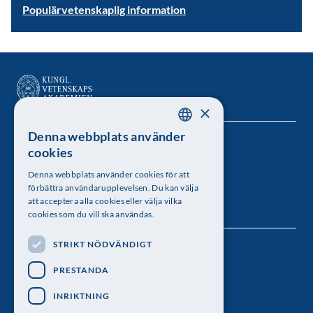
Populärvetenskaplig information
×
Denna webbplats använder
SWEDISH
Kungl. Vetenskapsakademien
cookies
ENGLISH
Besöksadress: Lilla Frescativägen 4A
Denna webbplats använder cookies för att
förbättra användarupplevelsen. Du kan välja
Telefon: 08-673 95 00
att acceptera alla cookies eller välja vilka
cookies som du vill ska användas.
STRIKT NÖDVÄNDIGT
Följ oss
PRESTANDA
INRIKTNING