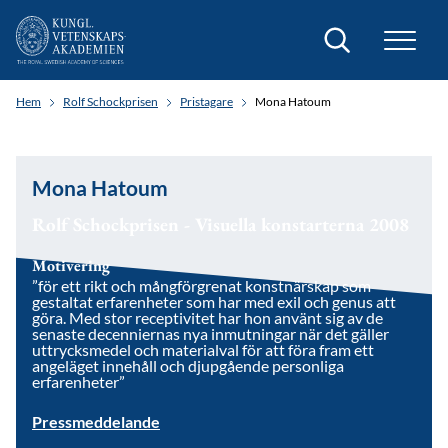
Sök
Hem
Rolf Schockprisen
Pristagare
Mona Hatoum
Mona Hatoum
Rolf Schockprisen - Visuella konstarterna 2008
Motivering
”för ett rikt och mångförgrenat konstnärskap som
gestaltat erfarenheter som har med exil och genus att
göra. Med stor receptivitet har hon använt sig av de
senaste decenniernas nya inmutningar när det gäller
uttrycksmedel och materialval för att föra fram ett
angeläget innehåll och djupgående personliga
erfarenheter”
Pressmeddelande