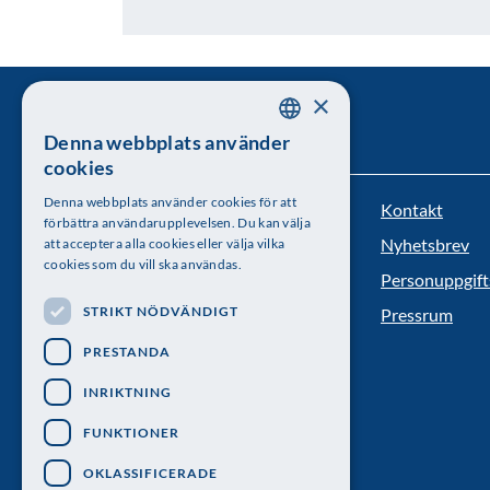
×
Denna webbplats använder
SWEDISH
cookies
ENGLISH
Denna webbplats använder cookies för att
Kontakt
Kungl. Vetenskapsakademien
förbättra användarupplevelsen. Du kan välja
Nyhetsbrev
att acceptera alla cookies eller välja vilka
Besöksadress: Lilla Frescativägen 4A
cookies som du vill ska användas.
Personuppgift
Telefon: 08-673 95 00
STRIKT NÖDVÄNDIGT
Pressrum
PRESTANDA
INRIKTNING
FUNKTIONER
OKLASSIFICERADE