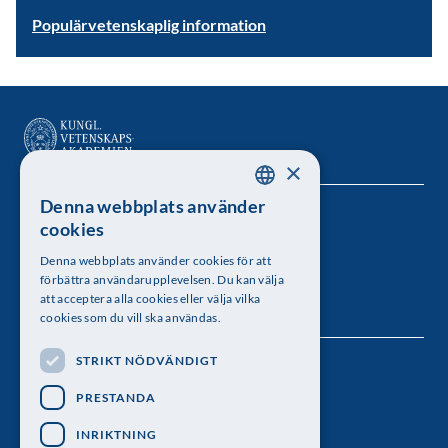
Populärvetenskaplig information
×
Denna webbplats använder
SWEDISH
Kungl. Vetenskapsakademien
cookies
ENGLISH
Besöksadress: Lilla Frescativägen 4A
Denna webbplats använder cookies för att
förbättra användarupplevelsen. Du kan välja
Telefon: 08-673 95 00
att acceptera alla cookies eller välja vilka
cookies som du vill ska användas.
STRIKT NÖDVÄNDIGT
Följ oss
PRESTANDA
INRIKTNING