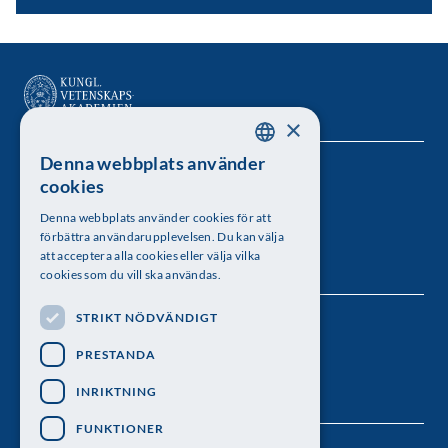
×
Denna webbplats använder
SWEDISH
Kungl. Vetenskapsakademien
cookies
ENGLISH
Besöksadress: Lilla Frescativägen 4A
Denna webbplats använder cookies för att
förbättra användarupplevelsen. Du kan välja
Telefon: 08-673 95 00
att acceptera alla cookies eller välja vilka
cookies som du vill ska användas.
STRIKT NÖDVÄNDIGT
Följ oss
PRESTANDA
INRIKTNING
FUNKTIONER