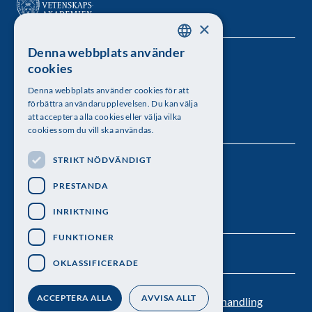
×
Denna webbplats använder
SWEDISH
Kungl. Vetenskapsakademien
cookies
ENGLISH
Besöksadress: Lilla Frescativägen 4A
Denna webbplats använder cookies för att
förbättra användarupplevelsen. Du kan välja
Telefon: 08-673 95 00
att acceptera alla cookies eller välja vilka
cookies som du vill ska användas.
STRIKT NÖDVÄNDIGT
Följ oss
PRESTANDA
INRIKTNING
FUNKTIONER
OKLASSIFICERADE
ACCEPTERA ALLA
AVVISA ALLT
Kontakt
Nyhetsbrev
Personuppgiftsbehandling