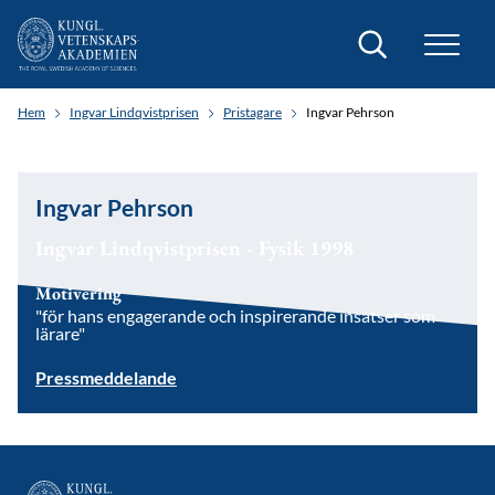
Sök
Hem
Ingvar Lindqvistprisen
Pristagare
Ingvar Pehrson
Ingvar Pehrson
Ingvar Lindqvistprisen - Fysik 1998
Motivering
"för hans engagerande och inspirerande insatser som
lärare"
Pressmeddelande