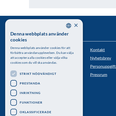
×
Denna webbplats använder
SWEDISH
cookies
ENGLISH
Denna webbplats använder cookies för att
Kontakt
Kungl. Vetenskapsakademien
förbättra användarupplevelsen. Du kan välja
Nyhetsbrev
att acceptera alla cookies eller välja vilka
Besöksadress: Lilla Frescativägen 4A
cookies som du vill ska användas.
Personuppgift
Telefon: 08-673 95 00
STRIKT NÖDVÄNDIGT
Pressrum
PRESTANDA
INRIKTNING
FUNKTIONER
OKLASSIFICERADE