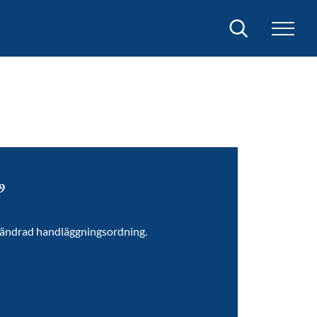
Sök
9
. ändrad handläggningsordning.