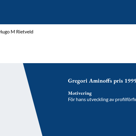
Hugo M Rietveld
Gregori Aminoffs pris 199
Motivering
För hans utveckling av profilförf