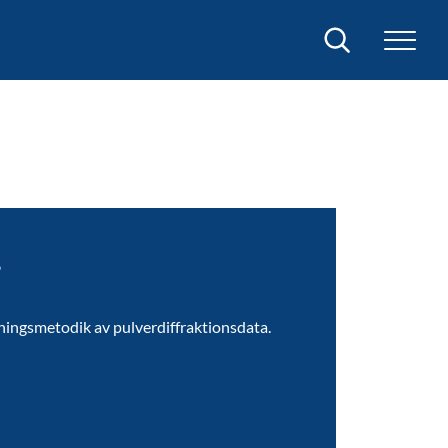
Sök
5
iningsmetodik av pulverdiffraktionsdata.