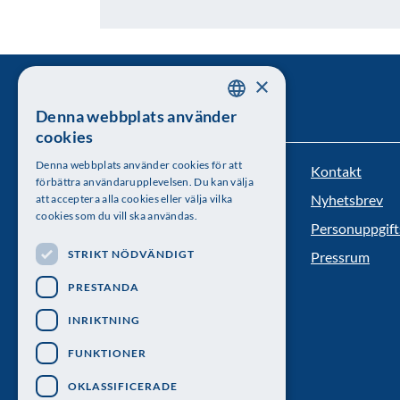
×
Denna webbplats använder
SWEDISH
cookies
ENGLISH
Denna webbplats använder cookies för att
Kontakt
Kungl. Vetenskapsakademien
förbättra användarupplevelsen. Du kan välja
Nyhetsbrev
att acceptera alla cookies eller välja vilka
Besöksadress: Lilla Frescativägen 4A
cookies som du vill ska användas.
Personuppgift
Telefon: 08-673 95 00
STRIKT NÖDVÄNDIGT
Pressrum
PRESTANDA
INRIKTNING
FUNKTIONER
OKLASSIFICERADE