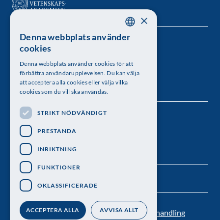
×
Denna webbplats använder
SWEDISH
Kungl. Vetenskapsakademien
cookies
ENGLISH
Besöksadress: Lilla Frescativägen 4A
Denna webbplats använder cookies för att
förbättra användarupplevelsen. Du kan välja
Telefon: 08-673 95 00
att acceptera alla cookies eller välja vilka
cookies som du vill ska användas.
STRIKT NÖDVÄNDIGT
Följ oss
PRESTANDA
INRIKTNING
FUNKTIONER
OKLASSIFICERADE
ACCEPTERA ALLA
AVVISA ALLT
Kontakt
Nyhetsbrev
Personuppgiftsbehandling