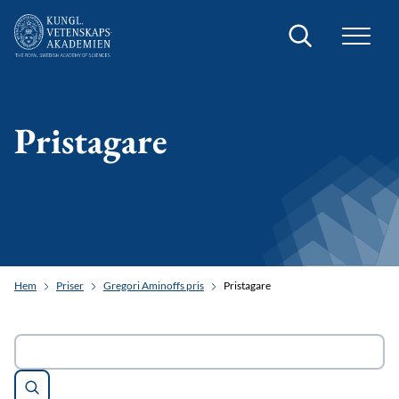
Sök
Pristagare
Hem
Priser
Gregori Aminoffs pris
Pristagare
Sök