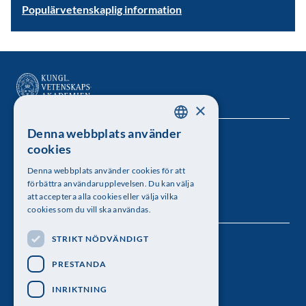
Populärvetenskaplig information
×
Denna webbplats använder
SWEDISH
Kungl. Vetenskapsakademien
cookies
ENGLISH
Besöksadress: Lilla Frescativägen 4A
Denna webbplats använder cookies för att
förbättra användarupplevelsen. Du kan välja
Telefon: 08-673 95 00
att acceptera alla cookies eller välja vilka
cookies som du vill ska användas.
STRIKT NÖDVÄNDIGT
Följ oss
PRESTANDA
INRIKTNING