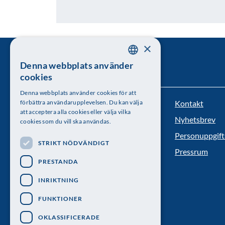
×
Denna webbplats använder
SWEDISH
cookies
ENGLISH
Denna webbplats använder cookies för att
Kontakt
förbättra användarupplevelsen. Du kan välja
Kungl. Vetenskapsakademien
att acceptera alla cookies eller välja vilka
Nyhetsbrev
cookies som du vill ska användas.
Besöksadress: Lilla Frescativägen 4A
Personuppgift
STRIKT NÖDVÄNDIGT
Telefon: 08-673 95 00
Pressrum
PRESTANDA
INRIKTNING
FUNKTIONER
OKLASSIFICERADE