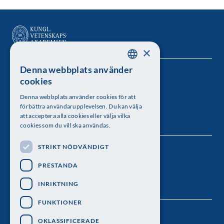
×
Denna webbplats använder
SWEDISH
Kungl. Vetenskapsakademien
cookies
ENGLISH
Besöksadress: Lilla Frescativägen 4A
Denna webbplats använder cookies för att
förbättra användarupplevelsen. Du kan välja
Telefon: 08-673 95 00
att acceptera alla cookies eller välja vilka
cookies som du vill ska användas.
STRIKT NÖDVÄNDIGT
Följ oss
PRESTANDA
INRIKTNING
FUNKTIONER
OKLASSIFICERADE