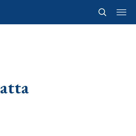
Sök
atta