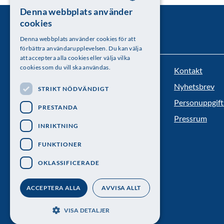
Denna webbplats använder
SWEDISH
cookies
ENGLISH
Denna webbplats använder cookies för att
förbättra användarupplevelsen. Du kan välja
att acceptera alla cookies eller välja vilka
cookies som du vill ska användas.
Kontakt
Kungl. Vetenskapsakademien
Nyhetsbrev
STRIKT NÖDVÄNDIGT
Besöksadress: Lilla Frescativägen 4A
Personuppgift
PRESTANDA
Telefon: 08-673 95 00
Pressrum
INRIKTNING
FUNKTIONER
OKLASSIFICERADE
ACCEPTERA ALLA
AVVISA ALLT
VISA DETALJER