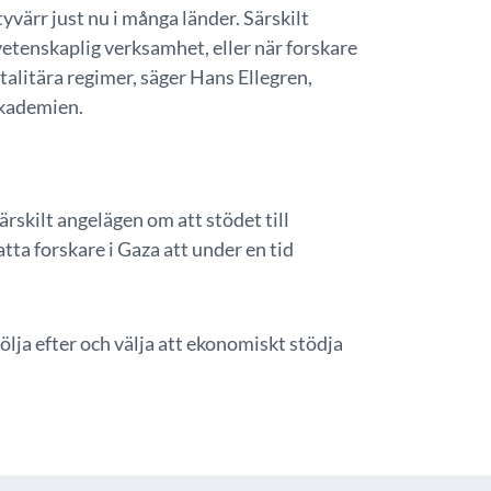
värr just nu i många länder. Särskilt
 vetenskaplig verksamhet, eller när forskare
otalitära regimer, säger Hans Ellegren,
akademien.
rskilt angelägen om att stödet till
atta forskare i Gaza att under en tid
ölja efter och välja att ekonomiskt stödja