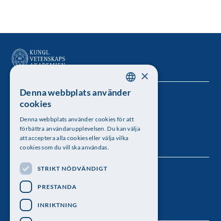
×
Denna webbplats använder
SWEDISH
Kungl. Vetenskapsakademien
cookies
ENGLISH
Besöksadress: Lilla Frescativägen 4A
Denna webbplats använder cookies för att
förbättra användarupplevelsen. Du kan välja
Telefon: 08-673 95 00
att acceptera alla cookies eller välja vilka
cookies som du vill ska användas.
STRIKT NÖDVÄNDIGT
Följ oss
PRESTANDA
INRIKTNING