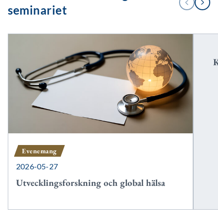
FÖREGÅENDE
NÄSTA
/
seminariet
2
K
Evenemang
2026-05-27
Utvecklingsforskning och global hälsa