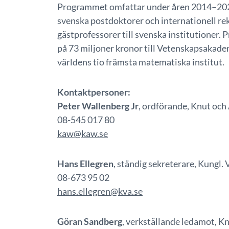
Programmet omfattar under åren 2014–2029
svenska postdoktorer och internationell re
gästprofessorer till svenska institutioner
på 73 miljoner kronor till Vetenskapsakadem
världens tio främsta matematiska institut.
Kontaktpersoner:
Peter Wallenberg Jr
, ordförande, Knut och 
08-545 017 80
kaw@kaw.se
Hans Ellegren
, ständig sekreterare, Kungl
08-673 95 02
hans.ellegren@kva.se
Göran Sandberg
, verkställande ledamot, Kn