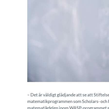
– Det är väldigt glädjande att se att Stift
matematikprogrammen som Scholars- och
matematikdelen inom WASP-programmet gett