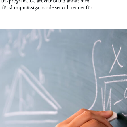
matikprogram. De arbetar bland annat med
för slumpmässiga händelser och teorier för