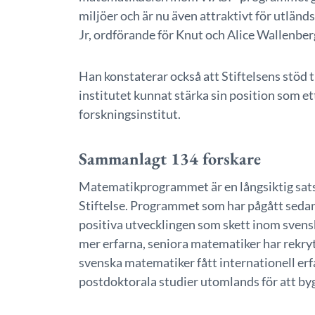
miljöer och är nu även attraktivt för utlän
Jr, ordförande för Knut och Alice Wallenberg
Han konstaterar också att Stiftelsens stöd ti
institutet kunnat stärka sin position som 
forskningsinstitut.
Sammanlagt 134 forskare
Matematikprogrammet är en långsiktig sats
Stiftelse. Programmet som har pågått sedan 
positiva utvecklingen som skett inom sven
mer erfarna, seniora matematiker har rekryte
svenska matematiker fått internationell erfa
postdoktorala studier utomlands för att bygg