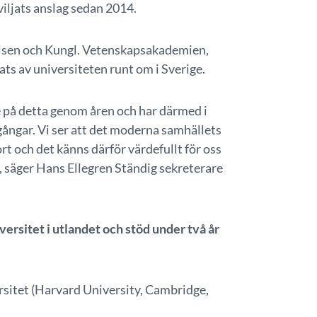
viljats anslag sedan 2014.
lsen och Kungl. Vetenskapsakademien,
s av universiteten runt om i Sverige.
e på detta genom åren och har därmed i
gångar. Vi ser att det moderna samhällets
t och det känns därför värdefullt för oss
n, säger Hans Ellegren Ständig sekreterare
versitet i utlandet och stöd under två år
itet (Harvard University, Cambridge,