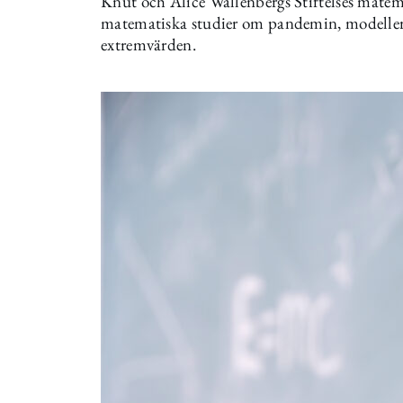
Knut och Alice Wallenbergs Stiftelses mate
matematiska studier om pandemin, modeller 
extremvärden.