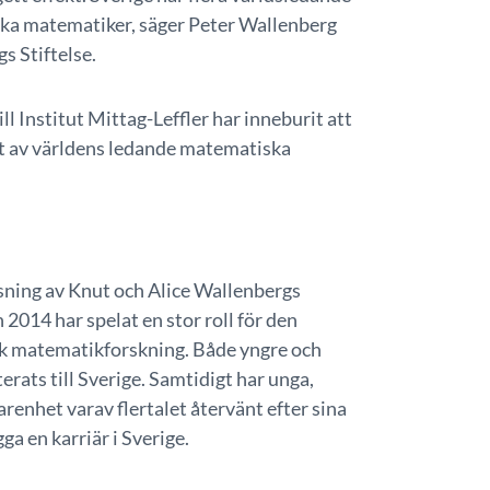
dska matematiker, säger Peter Wallenberg
s Stiftelse.
ll Institut Mittag-Leffler har inneburit att
ett av världens ledande matematiska
ning av Knut och Alice Wallenbergs
2014 har spelat en stor roll för den
sk matematikforskning. Både yngre och
rats till Sverige. Samtidigt har unga,
renhet varav flertalet återvänt efter sina
a en karriär i Sverige.