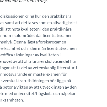
ör lärande och förbättring
.
diskussioner kring hur den praktiknära
as samt att detta ses som en allvarlig brist
ll att hota kvaliteten i den praktiknära
n inom skolområdet där licentiatexamen
onsnivå. Denna lägsta forskarexamen
gsverksamhet och i den mån licentiatexamen
edföra sänkningar av kvaliteten i
ovet av att alla lärare i skolväsendet har
gar att ta del av vetenskaplig litteratur. I
ner motsvarande en masterexamen för
 svenska lärarutbildningen bör ligga på
 betona vikten av att utvecklingen av den
ete med universitet/högskola och påpekar
lverksamheten.