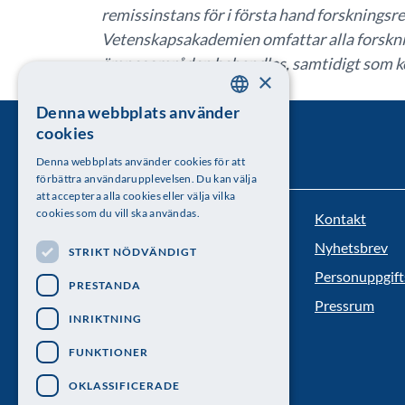
remissinstans för i första hand forskningsre
Vetenskapsakademien omfattar alla forskni
ämnesområden behandlas, samtidigt som ko
×
perspektiv.
Denna webbplats använder
SWEDISH
cookies
ENGLISH
Denna webbplats använder cookies för att
förbättra användarupplevelsen. Du kan välja
att acceptera alla cookies eller välja vilka
cookies som du vill ska användas.
Kontakt
Kungl. Vetenskapsakademien
Nyhetsbrev
STRIKT NÖDVÄNDIGT
Besöksadress: Lilla Frescativägen 4A
Personuppgift
PRESTANDA
Telefon: 08-673 95 00
Pressrum
INRIKTNING
FUNKTIONER
OKLASSIFICERADE