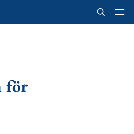
Sök
 för