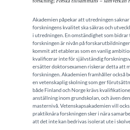
forskning;
Forska tillsammans – samverkan f
Akademien påpekar att utredningen saknar 
forskningens kvalitet ska säkras och utveckl
i utredningen. En omständighet som bidrar ti
forskningen är nivån på forskarutbildninge
kommit att etableras som en vanlig ambiti
kvalificerar inte för självständig forsknin
ersätter doktorsexamen riskerar detta att m
forskningen. Akademien framhåller också beh
en vetenskaplig skolning som ger förutsättnin
både Finland och Norge krävs kvalifikatio
anställning inom grundskolan, och även den
masternivå. Vetenskapsakademien vill också
praktiknära forskningen sker i nära samarb
att det inte kan bedrivas isolerat ute i sko