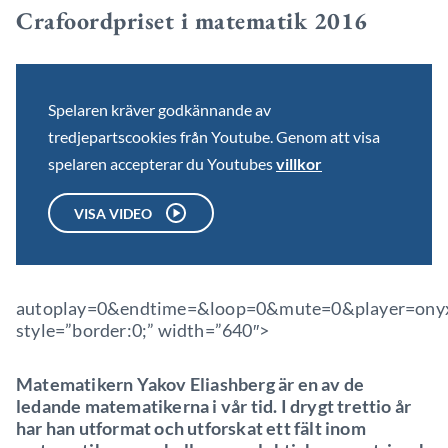
Crafoordpriset i matematik 2016
Spelaren kräver godkännande av
tredjepartscookies från Youtube. Genom att visa
spelaren accepterar du Youtubes
villkor
VISA VIDEO
autoplay=0&endtime=&loop=0&mute=0&player=onyx&
style=”border:0;” width=”640″>
Matematikern Yakov Eliashberg är en av de
ledande matematikerna i vår tid. I drygt trettio år
har han utformat och utforskat ett fält inom