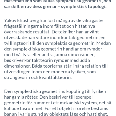
matematiken som kallas symplektisk geometri, och
särskilt en av dess grenar – symplektisk topologi.
Yakov Eliashberg har löst många av de viktigaste
frågeställningarna inom fältet och hittat nya
överraskande resultat. De tekniker han använt
utvecklade han vidare inom kontaktgeometrin, en
tvillingteori till den symplektiska geometrin. Medan
den symplektiska geometrin handlar om rymder
med två, fyra eller andra jämna dimensioner,
beskriver kontaktteorin rymder med udda
dimensioner. Båda teorierna står i nära relation till
utvecklingen inom den moderna fysiken, som
strängteorin och kvantfältteorin.
Den symplektiska geometrins koppling till fysiken
har gamla rötter. Den beskriver till exempel
geometrin för rummet i ett mekaniskt system, det så
kallade fasrummet. För ett objekt i rörelse bestäms
banan i varje stund av objektets läge och hastighet.