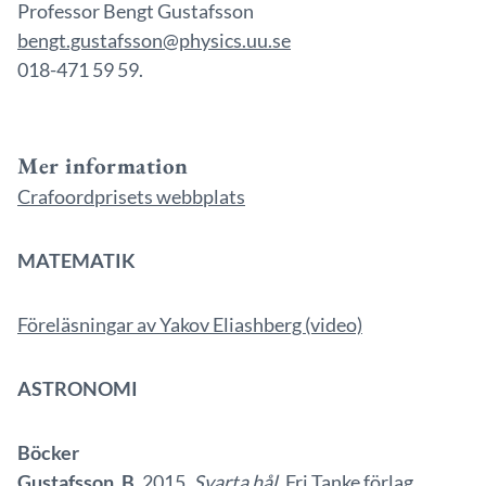
Professor Bengt Gustafsson
bengt.gustafsson@physics.uu.se
018-471 59 59.
Mer information
Crafoordprisets webbplats
MATEMATIK
Föreläsningar av Yakov Eliashberg (video)
ASTRONOMI
Böcker
Gustafsson, B
. 2015.
Svarta hål
. Fri Tanke förlag.