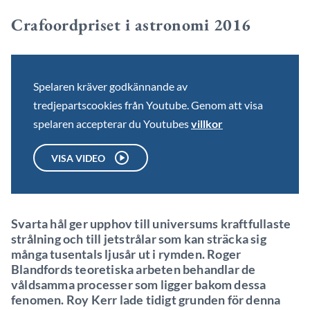
Crafoordpriset i astronomi 2016
Spelaren kräver godkännande av
tredjepartscookies från Youtube. Genom att visa
spelaren accepterar du Youtubes
villkor
VISA VIDEO
Svarta hål ger upphov till universums kraftfullaste
strålning och till jetstrålar som kan sträcka sig
många tusentals ljusår ut i rymden. Roger
Blandfords teoretiska arbeten behandlar de
våldsamma processer som ligger bakom dessa
fenomen. Roy Kerr lade tidigt grunden för denna