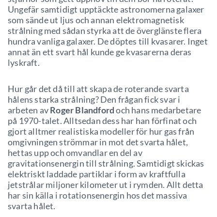
Ungefär samtidigt upptäckte astronomerna galaxer
som sände ut ljus och annan elektromagnetisk
strålning med sådan styrka att de överglänste flera
hundra vanliga galaxer. De döptes till kvasarer. Inget
annat än ett svart hål kunde ge kvasarerna deras
lyskraft.
Hur går det då till att skapa de roterande svarta
hålens starka strålning? Den frågan fick svar i
arbeten av
Roger Blandford
och hans medarbetare
på 1970-talet. Alltsedan dess har han förfinat och
gjort alltmer realistiska modeller för hur gas från
omgivningen strömmar in mot det svarta hålet,
hettas upp och omvandlar en del av
gravitationsenergin till strålning. Samtidigt skickas
elektriskt laddade partiklar i form av kraftfulla
jetstrålar miljoner kilometer ut i rymden. Allt detta
har sin källa i rotationsenergin hos det massiva
svarta hålet.