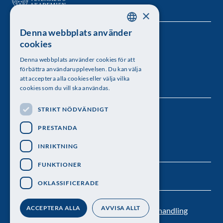
×
Denna webbplats använder
SWEDISH
Kungl. Vetenskapsakademien
cookies
ENGLISH
Besöksadress: Lilla Frescativägen 4A
Denna webbplats använder cookies för att
förbättra användarupplevelsen. Du kan välja
Telefon: 08-673 95 00
att acceptera alla cookies eller välja vilka
cookies som du vill ska användas.
STRIKT NÖDVÄNDIGT
Följ oss
PRESTANDA
INRIKTNING
FUNKTIONER
OKLASSIFICERADE
ACCEPTERA ALLA
AVVISA ALLT
Kontakt
Nyhetsbrev
Personuppgiftsbehandling