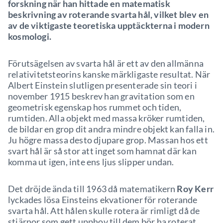
forskning när han hittade en matematisk
beskrivning av roterande svarta hål, vilket blev en
av de viktigaste teoretiska upptäckterna i modern
kosmologi.
Förutsägelsen av svarta hål är ett av den allmänna
relativitetsteorins kanske märkligaste resultat. När
Albert Einstein slutligen presenterade sin teori i
november 1915 beskrev han gravitation som en
geometrisk egenskap hos rummet och tiden,
rumtiden. Alla objekt med massa kröker rumtiden,
de bildar en grop dit andra mindre objekt kan falla in.
Ju högre massa desto djupare grop. Massan hos ett
svart hål är så stor att inget som hamnat där kan
komma ut igen, inte ens ljus slipper undan.
Det dröjde ända till 1963 då matematikern
Roy Kerr
lyckades lösa Einsteins ekvationer för roterande
svarta hål. Att hålen skulle rotera är rimligt då de
stjärnor som gett upphov till dem bör ha roterat.