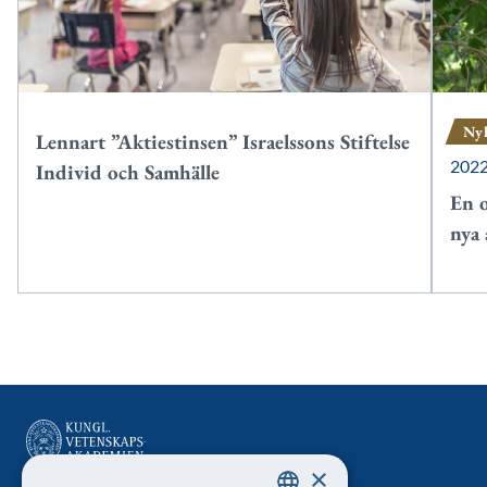
Ny
Lennart ”Aktiestinsen” Israelssons Stiftelse
202
Individ och Samhälle
En o
nya 
×