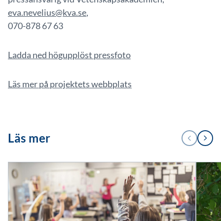
eva.nevelius@kva.se
,
070-878 67 63
Ladda ned högupplöst pressfoto
Läs mer på projektets webbplats
1
Läs mer
FÖREGÅENDE
NÄSTA
/
2