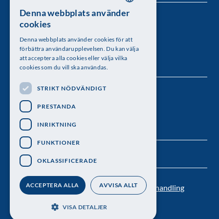
Denna webbplats använder
SWEDISH
Kungl. Vetenskapsakademien
cookies
ENGLISH
Besöksadress: Lilla Frescativägen 4A
Denna webbplats använder cookies för att
förbättra användarupplevelsen. Du kan välja
Telefon: 08-673 95 00
att acceptera alla cookies eller välja vilka
cookies som du vill ska användas.
STRIKT NÖDVÄNDIGT
Följ oss
PRESTANDA
INRIKTNING
FUNKTIONER
OKLASSIFICERADE
ACCEPTERA ALLA
AVVISA ALLT
Kontakt
Nyhetsbrev
Personuppgiftsbehandling
Pressrum
VISA DETALJER