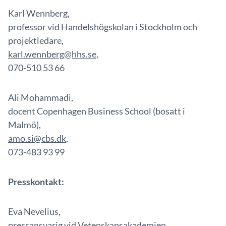
Karl Wennberg,
professor vid Handelshögskolan i Stockholm och
projektledare,
karl.wennberg@hhs.se
,
070-510 53 66
Ali Mohammadi,
docent Copenhagen Business School (bosatt i
Malmö),
amo.si@cbs.dk
,
073-483 93 99
Presskontakt:
Eva Nevelius,
pressansvarig vid Vetenskapsakademien,