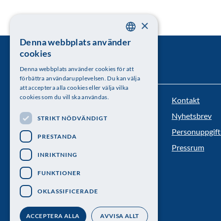
×
Denna webbplats använder
SWEDISH
cookies
ENGLISH
Denna webbplats använder cookies för att
förbättra användarupplevelsen. Du kan välja
att acceptera alla cookies eller välja vilka
cookies som du vill ska användas.
Kontakt
Kungl. Vetenskapsakademien
Nyhetsbrev
STRIKT NÖDVÄNDIGT
Besöksadress: Lilla Frescativägen 4A
Personuppgift
PRESTANDA
Telefon: 08-673 95 00
Pressrum
INRIKTNING
FUNKTIONER
OKLASSIFICERADE
ACCEPTERA ALLA
AVVISA ALLT