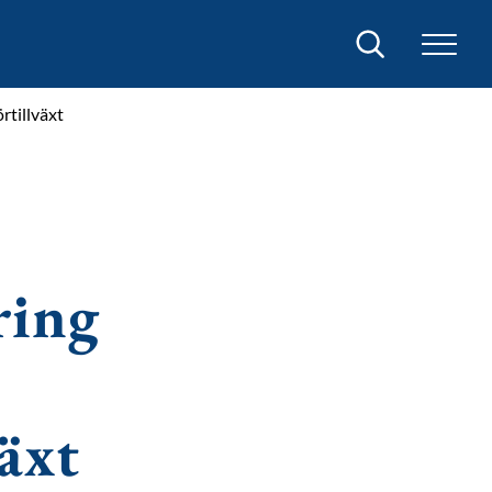
Sök
rtillväxt
ring
äxt