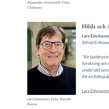
Alexander Giovannitti. Foto:
Chalmers
Hilda och 
Lars Edvinsso
Alfred Eriksso
”för banbrytan
forskning om 
under det sena
för en folksju
Lars Edvinsso
Lars Edvinsson. Foto: Kennet
Ruona