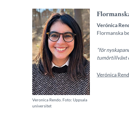
Flormansk
Verónica Ren
Flormanska be
”för nyskapan
tumörtillväxt 
Verónica Ren
Veronica Rendo. Foto: Uppsala
universitet