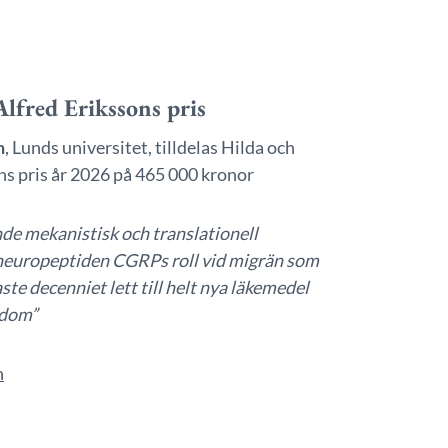
Alfred Erikssons pris
n
, Lunds universitet, tilldelas Hilda och
ns pris år 2026 på 465 000 kronor
de mekanistisk och translationell
neuropeptiden CGRPs roll vid migrän som
ste decenniet lett till helt nya läkemedel
kdom”
n