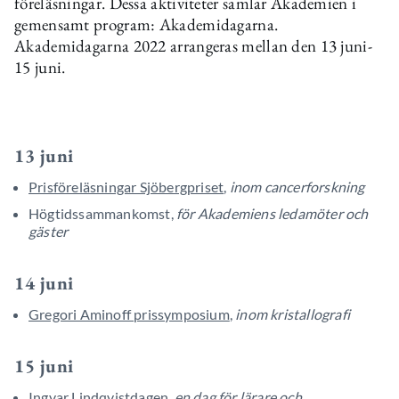
föreläsningar. Dessa aktiviteter samlar Akademien i
gemensamt program: Akademidagarna.
Akademidagarna 2022 arrangeras mellan den 13 juni-
15 juni.
13 juni
Prisföreläsningar Sjöbergpriset
,
inom cancerforskning
Högtidssammankomst,
för Akademiens ledamöter och
gäster
14 juni
Gregori Aminoff prissymposium
,
inom kristallografi
15 juni
Ingvar Lindqvistdagen
,
en dag för lärare och