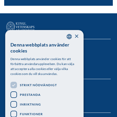
×
Denna webbplats använder
SWEDISH
Kungl. Vetenskapsakademien
cookies
ENGLISH
Besöksadress: Lilla Frescativägen 4A
Denna webbplats använder cookies för att
förbättra användarupplevelsen. Du kan välja
Telefon: 08-673 95 00
att acceptera alla cookies eller välja vilka
cookies som du vill ska användas.
STRIKT NÖDVÄNDIGT
Följ oss
PRESTANDA
INRIKTNING
FUNKTIONER