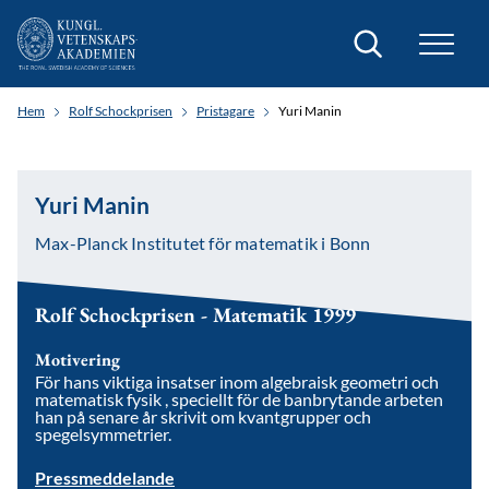
Sök
Hem
Rolf Schockprisen
Pristagare
Yuri Manin
Yuri Manin
Max-Planck Institutet för matematik i Bonn
Rolf Schockprisen - Matematik 1999
Motivering
För hans viktiga insatser inom algebraisk geometri och
matematisk fysik , speciellt för de banbrytande arbeten
han på senare år skrivit om kvantgrupper och
spegelsymmetrier.
Pressmeddelande