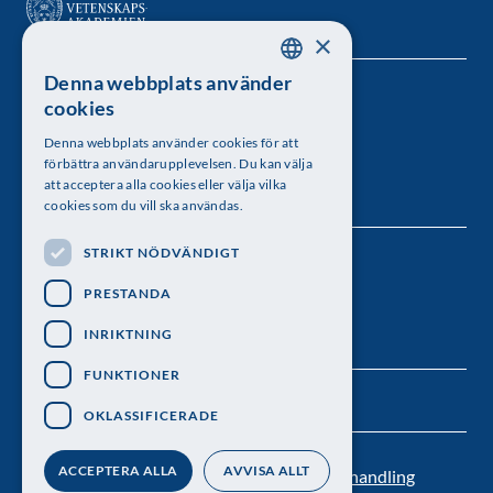
×
Denna webbplats använder
SWEDISH
Kungl. Vetenskapsakademien
cookies
ENGLISH
Besöksadress: Lilla Frescativägen 4A
Denna webbplats använder cookies för att
förbättra användarupplevelsen. Du kan välja
Telefon: 08-673 95 00
att acceptera alla cookies eller välja vilka
cookies som du vill ska användas.
STRIKT NÖDVÄNDIGT
Följ oss
PRESTANDA
INRIKTNING
FUNKTIONER
OKLASSIFICERADE
ACCEPTERA ALLA
AVVISA ALLT
Kontakt
Nyhetsbrev
Personuppgiftsbehandling