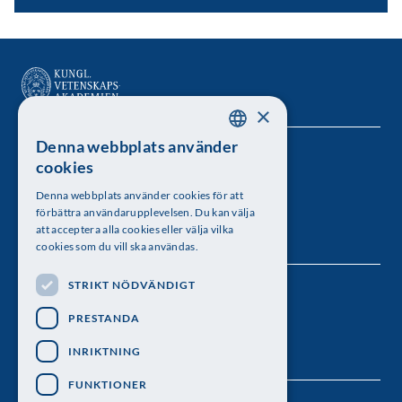
×
Denna webbplats använder
SWEDISH
Kungl. Vetenskapsakademien
cookies
ENGLISH
Besöksadress: Lilla Frescativägen 4A
Denna webbplats använder cookies för att
förbättra användarupplevelsen. Du kan välja
Telefon: 08-673 95 00
att acceptera alla cookies eller välja vilka
cookies som du vill ska användas.
STRIKT NÖDVÄNDIGT
Följ oss
PRESTANDA
INRIKTNING
FUNKTIONER