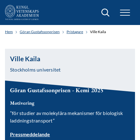
Sök
Hem
Göran Gustafssonprisen
Pristagare
Ville Kaila
Ville Kaila
Stockholms universitet
Göran Gustafssonprisen - Kemi 2025
Motivering
”för studier av molekylära mekanismer för biologisk
laddningstransport”
Pressmeddelande