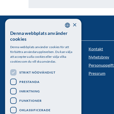
×
Denna webbplats använder
SWEDISH
cookies
ENGLISH
Denna webbplats använder cookies för att
Kontakt
Kungl. Vetenskapsakademien
förbättra användarupplevelsen. Du kan välja
Nyhetsbrev
att acceptera alla cookies eller välja vilka
Besöksadress: Lilla Frescativägen 4A
cookies som du vill ska användas.
Personuppgift
Telefon: 08-673 95 00
STRIKT NÖDVÄNDIGT
Pressrum
PRESTANDA
INRIKTNING
FUNKTIONER
OKLASSIFICERADE