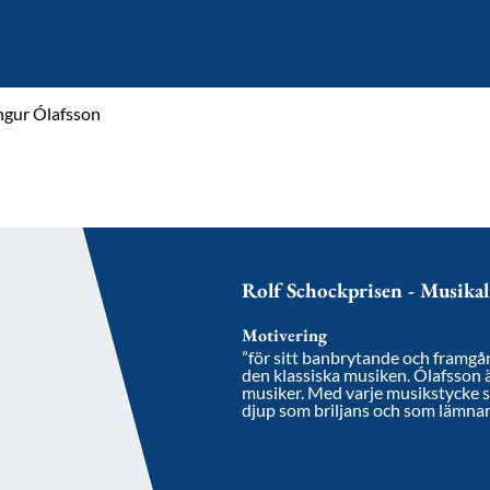
ngur Ólafsson
Rolf Schockprisen - Musikal
Motivering
”för sitt banbrytande och framgå
den klassiska musiken. Ólafsson 
musiker. Med varje musikstycke s
djup som briljans och som lämnar 