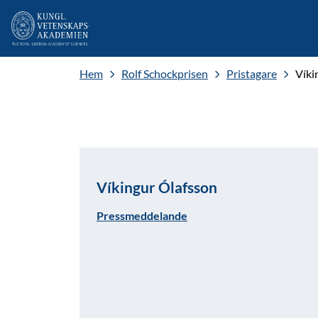
Hem
Rolf Schockprisen
Pristagare
Víki
Víkingur Ólafsson
Pressmeddelande