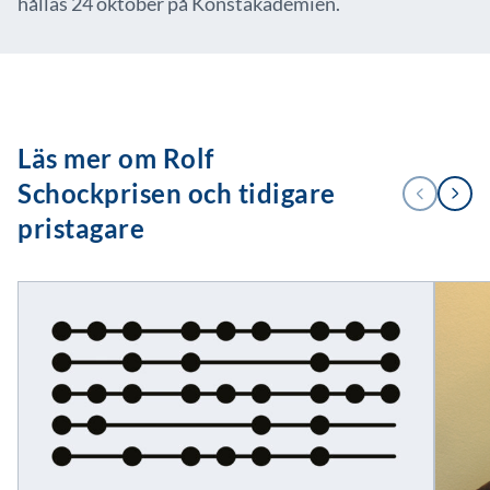
hållas 24 oktober på Konstakademien.
Läs mer om Rolf
1
Schockprisen och tidigare
FÖREGÅENDE
NÄSTA
/
2
pristagare