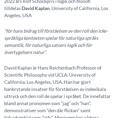
2022 års Rolf Schockpris i logik och filosofi
tilldelas
David Kaplan
, University of California, Los
Angeles, USA
”
för hans bidrag till förståelsen av den roll den icke-
språkliga kontexten spelar för naturliga språks
semantik, för naturliga satsers logik och för
övertygelsers natur
”.
David Kaplan är Hans Reichenbach Professor of
Scientific Philosophy vid UCLA, University of
California, Los Angeles, USA. Han har gjort
banbrytande insatser för förståelsen av indexikala
uttryck och den roll de spelar i språket. De innefattar
bland annat pronomen som ”jag” och ”han”,
demonstrativer som ”den där flickan” samt
tidsadverbial som ”igår”. Meningen hos sådana