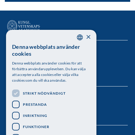
×
Denna webbplats använder
SWEDISH
Kungl. Vetenskapsakademien
cookies
ENGLISH
Besöksadress: Lilla Frescativägen 4A
Denna webbplats använder cookies för att
förbättra användarupplevelsen. Du kan välja
Telefon: 08-673 95 00
att acceptera alla cookies eller välja vilka
cookies som du vill ska användas.
STRIKT NÖDVÄNDIGT
Följ oss
PRESTANDA
INRIKTNING
FUNKTIONER