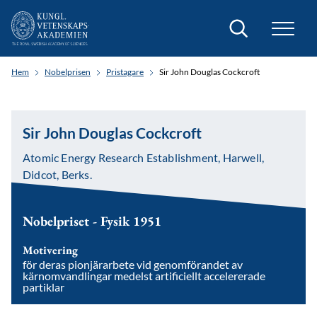
Sök
Hem
Nobelprisen
Pristagare
Sir John Douglas Cockcroft
Sir John Douglas Cockcroft
Atomic Energy Research Establishment, Harwell,
Didcot, Berks.
Nobelpriset - Fysik 1951
Motivering
för deras pionjärarbete vid genomförandet av
kärnomvandlingar medelst artificiellt accelererade
partiklar