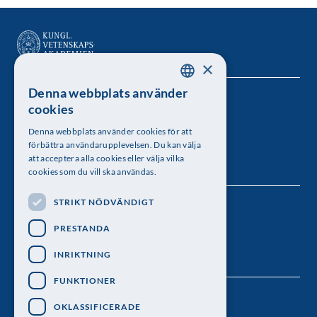
×
Denna webbplats använder
SWEDISH
Kungl. Vetenskapsakademien
cookies
ENGLISH
Besöksadress: Lilla Frescativägen 4A
Denna webbplats använder cookies för att
förbättra användarupplevelsen. Du kan välja
Telefon: 08-673 95 00
att acceptera alla cookies eller välja vilka
cookies som du vill ska användas.
STRIKT NÖDVÄNDIGT
Följ oss
PRESTANDA
INRIKTNING
FUNKTIONER
OKLASSIFICERADE