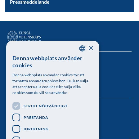
Pressmeddelande
×
Denna webbplats använder
SWEDISH
Kungl. Vetenskapsakademien
cookies
ENGLISH
Besöksadress: Lilla Frescativägen 4A
Denna webbplats använder cookies för att
förbättra användarupplevelsen. Du kan välja
Telefon: 08-673 95 00
att acceptera alla cookies eller välja vilka
cookies som du vill ska användas.
STRIKT NÖDVÄNDIGT
Följ oss
PRESTANDA
INRIKTNING