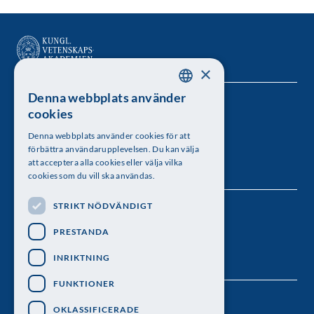
×
Denna webbplats använder
SWEDISH
Kungl. Vetenskapsakademien
cookies
ENGLISH
Besöksadress: Lilla Frescativägen 4A
Denna webbplats använder cookies för att
förbättra användarupplevelsen. Du kan välja
Telefon: 08-673 95 00
att acceptera alla cookies eller välja vilka
cookies som du vill ska användas.
STRIKT NÖDVÄNDIGT
Följ oss
PRESTANDA
INRIKTNING
FUNKTIONER
OKLASSIFICERADE