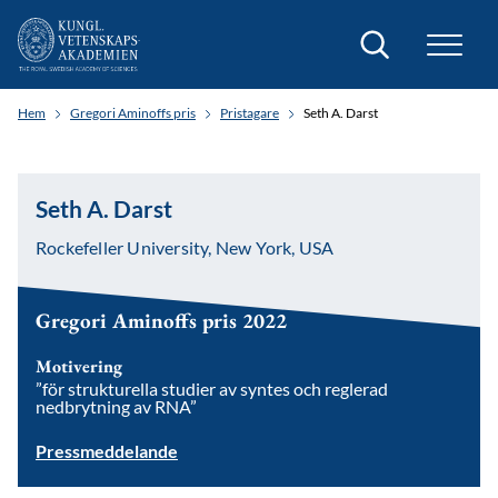
Sök
Hem
Gregori Aminoffs pris
Pristagare
Seth A. Darst
Seth A. Darst
Rockefeller University, New York, USA
Gregori Aminoffs pris 2022
Motivering
”för strukturella studier av syntes och reglerad
nedbrytning av RNA”
Pressmeddelande