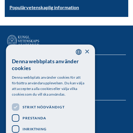
Populärvetenskaplig information
×
Denna webbplats använder
SWEDISH
Kungl. Vetenskapsakademien
cookies
ENGLISH
Besöksadress: Lilla Frescativägen 4A
Denna webbplats använder cookies för att
förbättra användarupplevelsen. Du kan välja
Telefon: 08-673 95 00
att acceptera alla cookies eller välja vilka
cookies som du vill ska användas.
STRIKT NÖDVÄNDIGT
Följ oss
PRESTANDA
INRIKTNING