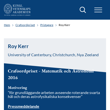
Sök
Hem
Crafoordpriset
Pristagare
Roy Kerr
Roy Kerr
University of Canterbury, Christchurch, Nya Zeeland
Crafoordpriset - Matematik och Astronomi
2016
Motivering
”för grundläggande arbeten avseende roterande svarta
hål och deras astrofysikaliska konsekvenser”
Pressmeddelande