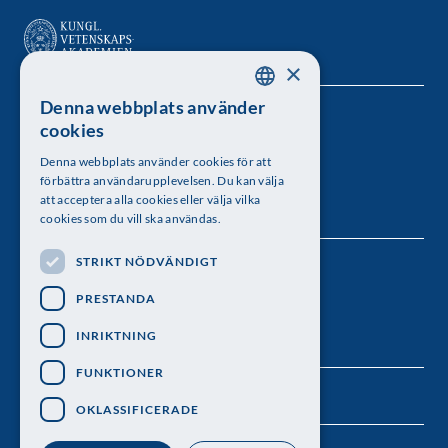
×
Denna webbplats använder
SWEDISH
Kungl. Vetenskapsakademien
cookies
ENGLISH
Besöksadress: Lilla Frescativägen 4A
Denna webbplats använder cookies för att
förbättra användarupplevelsen. Du kan välja
Telefon: 08-673 95 00
att acceptera alla cookies eller välja vilka
cookies som du vill ska användas.
STRIKT NÖDVÄNDIGT
Följ oss
PRESTANDA
INRIKTNING
FUNKTIONER
OKLASSIFICERADE