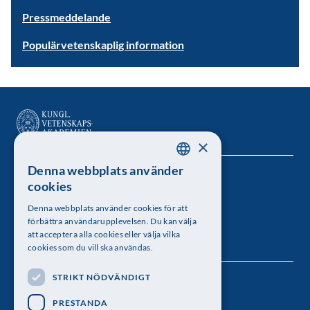
Pressmeddelande
Populärvetenskaplig information
×
Denna webbplats använder
SWEDISH
Kungl. Vetenskapsakademien
cookies
ENGLISH
Besöksadress: Lilla Frescativägen 4A
Denna webbplats använder cookies för att
förbättra användarupplevelsen. Du kan välja
Telefon: 08-673 95 00
att acceptera alla cookies eller välja vilka
cookies som du vill ska användas.
STRIKT NÖDVÄNDIGT
Följ oss
PRESTANDA