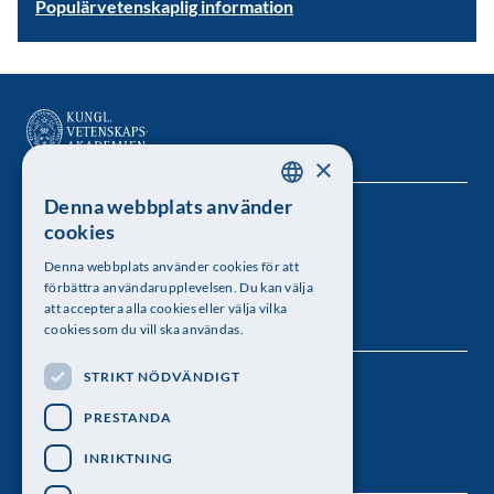
Populärvetenskaplig information
×
Denna webbplats använder
SWEDISH
Kungl. Vetenskapsakademien
cookies
ENGLISH
Besöksadress: Lilla Frescativägen 4A
Denna webbplats använder cookies för att
förbättra användarupplevelsen. Du kan välja
Telefon: 08-673 95 00
att acceptera alla cookies eller välja vilka
cookies som du vill ska användas.
STRIKT NÖDVÄNDIGT
Följ oss
PRESTANDA
INRIKTNING