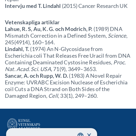
Intervju med T. Lindahl
(2015) Cancer Research UK
Vetenskapliga artiklar
Lahue, R. S, Au, K. G. och Modrich, P.
(1989) DNA
Mismatch Correction in a Defined System,
Science
,
245(4914), 160–164.
Lindahl, T.
(1974) An N-Glycosidase from
Escherichia coli That Releases Free Uracil from DNA
Containing Deaminated Cystosine Residues,
Proc.
Nat. Acad. Sci. USA
, 71(9), 3649–3653.
Sancar, A. och Rupp, W. D.
(1983) A Novel Repair
Enzyme: UVRABC Excision Nuclease of Escherichia
coil Cuts a DNA Strand on Both Sides of the
Damaged Region,
Cell
, 33(1), 249–260.
×