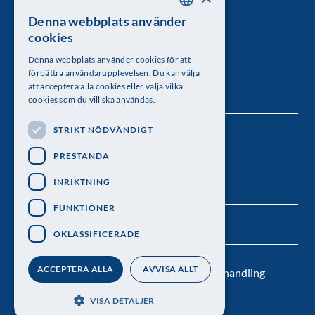
Denna webbplats använder
SWEDISH
Kungl. Vetenskapsakademien
cookies
ENGLISH
Besöksadress: Lilla Frescativägen 4A
Denna webbplats använder cookies för att
förbättra användarupplevelsen. Du kan välja
Telefon: 08-673 95 00
att acceptera alla cookies eller välja vilka
cookies som du vill ska användas.
STRIKT NÖDVÄNDIGT
Följ oss
PRESTANDA
INRIKTNING
FUNKTIONER
OKLASSIFICERADE
ACCEPTERA ALLA
AVVISA ALLT
Kontakt
Nyhetsbrev
Personuppgiftsbehandling
Pressrum
VISA DETALJER