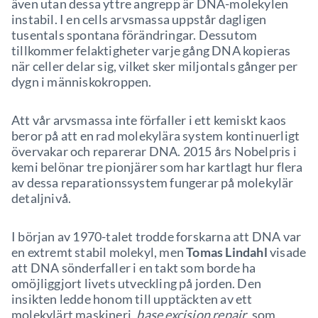
även utan dessa yttre angrepp är DNA-molekylen
instabil. I en cells arvsmassa uppstår dagligen
tusentals spontana förändringar. Dessutom
tillkommer felaktigheter varje gång DNA kopieras
när celler delar sig, vilket sker miljontals gånger per
dygn i människokroppen.
Att vår arvsmassa inte förfaller i ett kemiskt kaos
beror på att en rad molekylära system kontinuerligt
övervakar och reparerar DNA. 2015 års Nobelpris i
kemi belönar tre pionjärer som har kartlagt hur flera
av dessa reparationssystem fungerar på molekylär
detaljnivå.
I början av 1970-talet trodde forskarna att DNA var
en extremt stabil molekyl, men
Tomas Lindahl
visade
att DNA sönderfaller i en takt som borde ha
omöjliggjort livets utveckling på jorden. Den
insikten ledde honom till upptäckten av ett
molekylärt maskineri,
base excision repair
, som