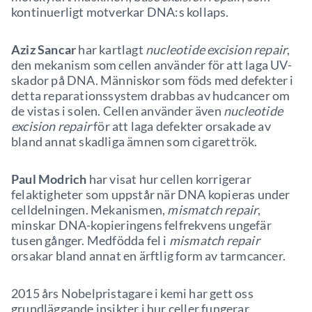
kontinuerligt motverkar DNA:s kollaps.
Aziz Sancar
har kartlagt
nucleotide excision repair
,
den mekanism som cellen använder för att laga UV-
skador på DNA. Människor som föds med defekter i
detta reparationssystem drabbas av hudcancer om
de vistas i solen. Cellen använder även
nucleotide
excision repair
för att laga defekter orsakade av
bland annat skadliga ämnen som cigarettrök.
Paul Modrich
har visat hur cellen korrigerar
felaktigheter som uppstår när DNA kopieras under
celldelningen. Mekanismen,
mismatch repair
,
minskar DNA-kopieringens felfrekvens ungefär
tusen gånger. Medfödda fel i
mismatch repair
orsakar bland annat en ärftlig form av tarmcancer.
2015 års Nobelpristagare i kemi har gett oss
grundläggande insikter i hur celler fungerar,