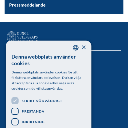
Pressmeddelande
×
Denna webbplats använder
SWEDISH
Kungl. Vetenskapsakademien
cookies
ENGLISH
Besöksadress: Lilla Frescativägen 4A
Denna webbplats använder cookies för att
förbättra användarupplevelsen. Du kan välja
Telefon: 08-673 95 00
att acceptera alla cookies eller välja vilka
cookies som du vill ska användas.
STRIKT NÖDVÄNDIGT
Följ oss
PRESTANDA
INRIKTNING