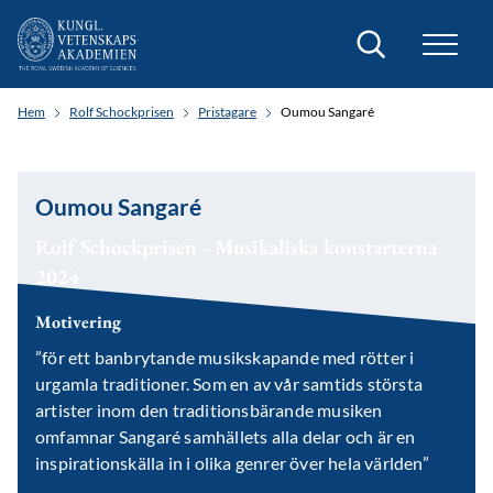
Sök
Hem
Rolf Schockprisen
Pristagare
Oumou Sangaré
Oumou Sangaré
Rolf Schockprisen - Musikaliska konstarterna
2024
Motivering
”för ett banbrytande musikskapande med rötter i
urgamla traditioner. Som en av vår samtids största
artister inom den traditionsbärande musiken
omfamnar Sangaré samhällets alla delar och är en
inspirationskälla in i olika genrer över hela världen”