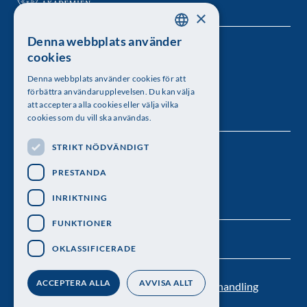
×
Denna webbplats använder
SWEDISH
Kungl. Vetenskapsakademien
cookies
ENGLISH
Besöksadress: Lilla Frescativägen 4A
Denna webbplats använder cookies för att
förbättra användarupplevelsen. Du kan välja
Telefon: 08-673 95 00
att acceptera alla cookies eller välja vilka
cookies som du vill ska användas.
STRIKT NÖDVÄNDIGT
Följ oss
PRESTANDA
INRIKTNING
FUNKTIONER
OKLASSIFICERADE
ACCEPTERA ALLA
AVVISA ALLT
Kontakt
Nyhetsbrev
Personuppgiftsbehandling