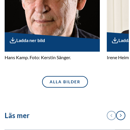
Ladda ner bild
Ladda
Hans Kamp. Foto: Kerstin Sänger.
Irene Heim.
ALLA BILDER
1
Läs mer
FÖREGÅENDE
NÄSTA
/
2