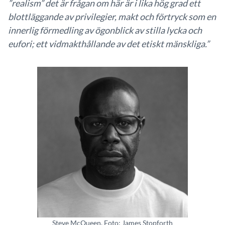
”realism” det är frågan om här är i lika hög grad ett
blottläggande av privilegier, makt och förtryck som en
innerlig förmedling av ögonblick av stilla lycka och
eufori; ett vidmakthållande av det etiskt mänskliga.”
Steve McQueen. Foto: James Stopforth