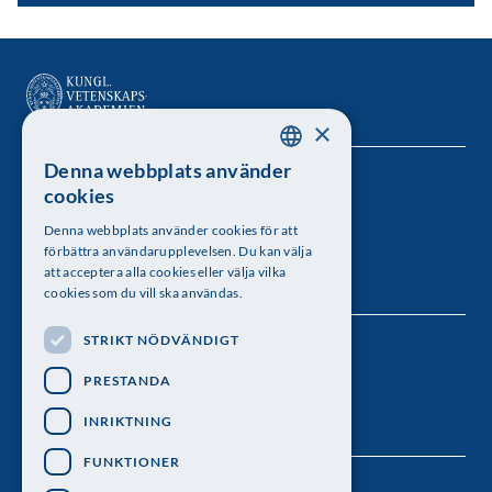
×
Denna webbplats använder
SWEDISH
Kungl. Vetenskapsakademien
cookies
ENGLISH
Besöksadress: Lilla Frescativägen 4A
Denna webbplats använder cookies för att
förbättra användarupplevelsen. Du kan välja
Telefon: 08-673 95 00
att acceptera alla cookies eller välja vilka
cookies som du vill ska användas.
STRIKT NÖDVÄNDIGT
Följ oss
PRESTANDA
INRIKTNING
FUNKTIONER