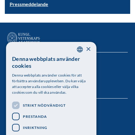
Pressmeddelande
×
Denna webbplats använder
SWEDISH
Kungl. Vetenskapsakademien
cookies
ENGLISH
Besöksadress: Lilla Frescativägen 4A
Denna webbplats använder cookies för att
förbättra användarupplevelsen. Du kan välja
Telefon: 08-673 95 00
att acceptera alla cookies eller välja vilka
cookies som du vill ska användas.
STRIKT NÖDVÄNDIGT
Följ oss
PRESTANDA
INRIKTNING