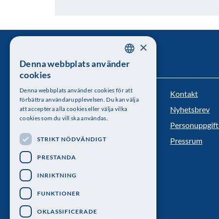
×
Denna webbplats använder
SWEDISH
cookies
ENGLISH
Denna webbplats använder cookies för att
Kontakt
Kungl. Vetenskapsakademien
förbättra användarupplevelsen. Du kan välja
Nyhetsbrev
att acceptera alla cookies eller välja vilka
Besöksadress: Lilla Frescativägen 4A
cookies som du vill ska användas.
Personuppgift
Telefon: 08-673 95 00
STRIKT NÖDVÄNDIGT
Pressrum
PRESTANDA
INRIKTNING
FUNKTIONER
OKLASSIFICERADE