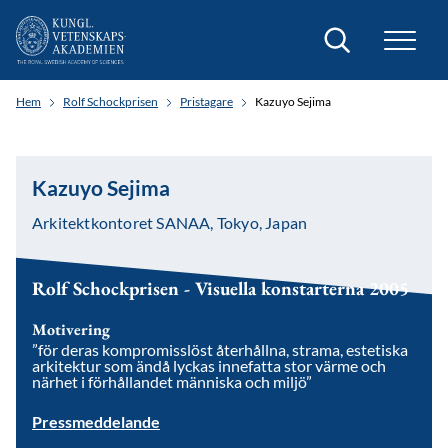
Sök
Hem
Rolf Schockprisen
Pristagare
Kazuyo Sejima
Kazuyo Sejima
Arkitektkontoret SANAA, Tokyo, Japan
Rolf Schockprisen - Visuella konstarterna 2005
Motivering
”för deras kompromisslöst återhållna, strama, estetiska
arkitektur som ändå lyckas innefatta stor värme och
närhet i förhållandet människa och miljö”
Pressmeddelande