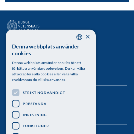
×
Denna webbplats använder
SWEDISH
Kungl. Vetenskapsakademien
cookies
ENGLISH
Besöksadress: Lilla Frescativägen 4A
Denna webbplats använder cookies för att
förbättra användarupplevelsen. Du kan välja
Telefon: 08-673 95 00
att acceptera alla cookies eller välja vilka
cookies som du vill ska användas.
STRIKT NÖDVÄNDIGT
Följ oss
PRESTANDA
INRIKTNING
FUNKTIONER