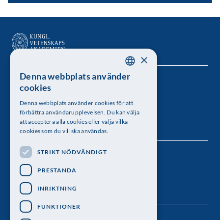
×
Denna webbplats använder
SWEDISH
Kungl. Vetenskapsakademien
cookies
ENGLISH
Besöksadress: Lilla Frescativägen 4A
Denna webbplats använder cookies för att
förbättra användarupplevelsen. Du kan välja
Telefon: 08-673 95 00
att acceptera alla cookies eller välja vilka
cookies som du vill ska användas.
STRIKT NÖDVÄNDIGT
Följ oss
PRESTANDA
INRIKTNING
FUNKTIONER