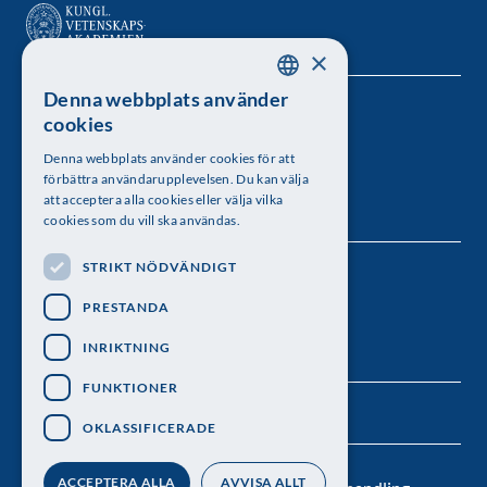
×
Denna webbplats använder
SWEDISH
Kungl. Vetenskapsakademien
cookies
ENGLISH
Besöksadress: Lilla Frescativägen 4A
Denna webbplats använder cookies för att
förbättra användarupplevelsen. Du kan välja
Telefon: 08-673 95 00
att acceptera alla cookies eller välja vilka
cookies som du vill ska användas.
STRIKT NÖDVÄNDIGT
Följ oss
PRESTANDA
INRIKTNING
FUNKTIONER
OKLASSIFICERADE
ACCEPTERA ALLA
AVVISA ALLT