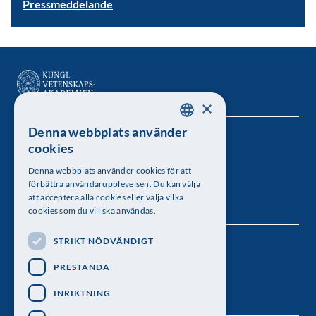
Pressmeddelande
×
Denna webbplats använder
SWEDISH
Kungl. Vetenskapsakademien
cookies
ENGLISH
Besöksadress: Lilla Frescativägen 4A
Denna webbplats använder cookies för att
förbättra användarupplevelsen. Du kan välja
Telefon: 08-673 95 00
att acceptera alla cookies eller välja vilka
cookies som du vill ska användas.
STRIKT NÖDVÄNDIGT
Följ oss
PRESTANDA
INRIKTNING