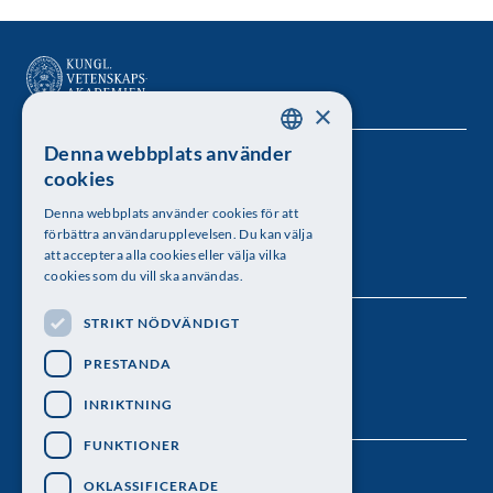
×
Denna webbplats använder
SWEDISH
Kungl. Vetenskapsakademien
cookies
ENGLISH
Besöksadress: Lilla Frescativägen 4A
Denna webbplats använder cookies för att
förbättra användarupplevelsen. Du kan välja
Telefon: 08-673 95 00
att acceptera alla cookies eller välja vilka
cookies som du vill ska användas.
STRIKT NÖDVÄNDIGT
Följ oss
PRESTANDA
INRIKTNING
FUNKTIONER
OKLASSIFICERADE