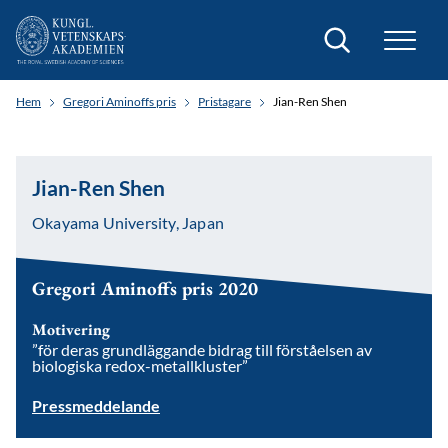
Sök
Hem
Gregori Aminoffs pris
Pristagare
Jian-Ren Shen
Jian-Ren Shen
Okayama University, Japan
Gregori Aminoffs pris 2020
Motivering
”för deras grundläggande bidrag till förståelsen av
biologiska redox-metallkluster”
Pressmeddelande