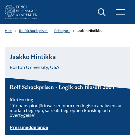
Sök
Hem
Rolf Schockprisen
Pristagare
Jaakko Hintikka
Jaakko Hintikka
Boston University, USA
Rolf Schockprisen - Logik och filosofi 2005
Motivering
”för hans pionjärinsatser inom den logiska analysen av
modala begrepp, särskilt begreppen kunskap och
övertygelse”
Pressmeddelande