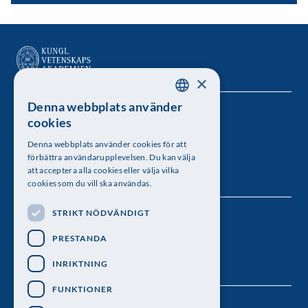
×
Denna webbplats använder
SWEDISH
Kungl. Vetenskapsakademien
cookies
ENGLISH
Besöksadress: Lilla Frescativägen 4A
Denna webbplats använder cookies för att
förbättra användarupplevelsen. Du kan välja
Telefon: 08-673 95 00
att acceptera alla cookies eller välja vilka
cookies som du vill ska användas.
STRIKT NÖDVÄNDIGT
Följ oss
PRESTANDA
INRIKTNING
FUNKTIONER