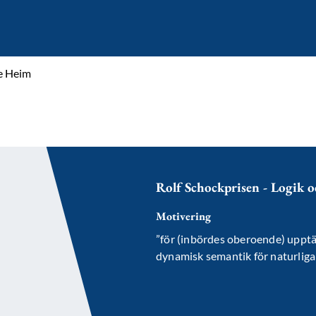
e Heim
Rolf Schockprisen - Logik oc
Motivering
”för (inbördes oberoende) upptäck
dynamisk semantik för naturliga