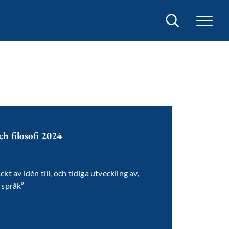
Sök
h filosofi 2024
t av idén till, och tidiga utveckling av,
 språk”