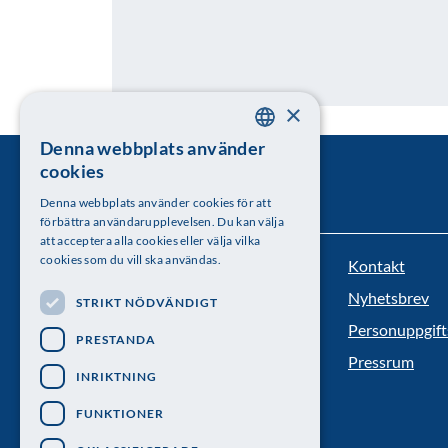
×
Denna webbplats använder
SWEDISH
cookies
ENGLISH
Denna webbplats använder cookies för att
förbättra användarupplevelsen. Du kan välja
att acceptera alla cookies eller välja vilka
cookies som du vill ska användas.
Kontakt
Kungl. Vetenskapsakademien
Nyhetsbrev
STRIKT NÖDVÄNDIGT
Besöksadress: Lilla Frescativägen 4A
Personuppgift
PRESTANDA
Telefon: 08-673 95 00
Pressrum
INRIKTNING
FUNKTIONER