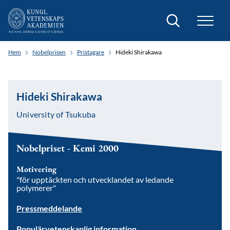
Sök
Hem
Nobelprisen
Pristagare
Hideki Shirakawa
Hideki Shirakawa
University of Tsukuba
Nobelpriset - Kemi 2000
Motivering
"för upptäckten och utvecklandet av ledande
polymerer"
Pressmeddelande
Populärvetenskaplig information