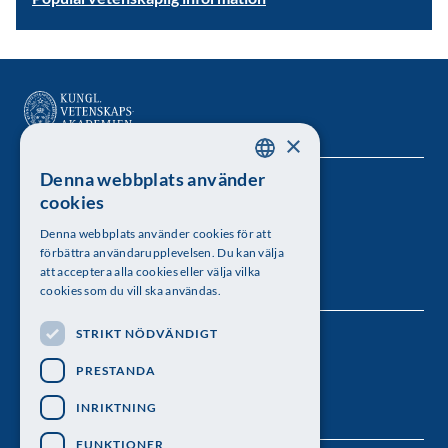
×
Denna webbplats använder
SWEDISH
Kungl. Vetenskapsakademien
cookies
ENGLISH
Besöksadress: Lilla Frescativägen 4A
Denna webbplats använder cookies för att
förbättra användarupplevelsen. Du kan välja
Telefon: 08-673 95 00
att acceptera alla cookies eller välja vilka
cookies som du vill ska användas.
STRIKT NÖDVÄNDIGT
Följ oss
PRESTANDA
INRIKTNING
FUNKTIONER