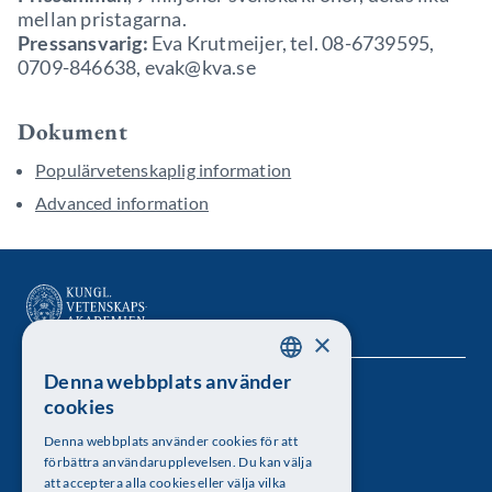
mellan pristagarna.
Pressansvarig:
Eva Krutmeijer, tel. 08-6739595,
0709-846638, evak@kva.se
Dokument
Populärvetenskaplig information
Advanced information
×
Denna webbplats använder
SWEDISH
Kungl. Vetenskapsakademien
cookies
ENGLISH
Besöksadress: Lilla Frescativägen 4A
Denna webbplats använder cookies för att
förbättra användarupplevelsen. Du kan välja
Telefon: 08-673 95 00
att acceptera alla cookies eller välja vilka