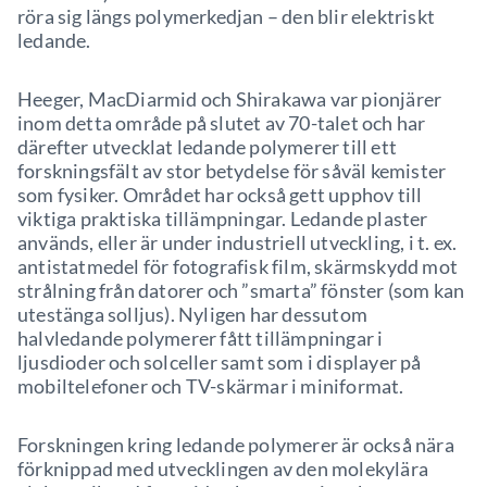
röra sig längs polymerkedjan – den blir elektriskt
ledande.
Heeger, MacDiarmid och Shirakawa var pionjärer
inom detta område på slutet av 70-talet och har
därefter utvecklat ledande polymerer till ett
forskningsfält av stor betydelse för såväl kemister
som fysiker. Området har också gett upphov till
viktiga praktiska tillämpningar. Ledande plaster
används, eller är under industriell utveckling, i t. ex.
antistatmedel för fotografisk film, skärmskydd mot
strålning från datorer och ”smarta” fönster (som kan
utestänga solljus). Nyligen har dessutom
halvledande polymerer fått tillämpningar i
ljusdioder och solceller samt som i displayer på
mobiltelefoner och TV-skärmar i miniformat.
Forskningen kring ledande polymerer är också nära
förknippad med utvecklingen av den molekylära