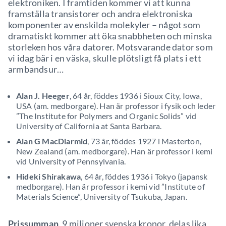
elektroniken. I framtiden kommer vi att kunna
framställa transistorer och andra elektroniska
komponenter av enskilda molekyler – något som
dramatiskt kommer att öka snabbheten och minska
storleken hos våra datorer. Motsvarande dator som
vi idag bär i en väska, skulle plötsligt få plats i ett
armbandsur…
Alan J. Heeger
, 64 år, föddes 1936 i Sioux City, Iowa,
USA (am. medborgare). Han är professor i fysik och leder
”The Institute for Polymers and Organic Solids” vid
University of California at Santa Barbara.
Alan G MacDiarmid
, 73 år, föddes 1927 i Masterton,
New Zealand (am. medborgare). Han är professor i kemi
vid University of Pennsylvania.
Hideki Shirakawa
, 64 år, föddes 1936 i Tokyo (japansk
medborgare). Han är professor i kemi vid ”Institute of
Materials Science”, University of Tsukuba, Japan.
Prissumman
, 9 miljoner svenska kronor, delas lika